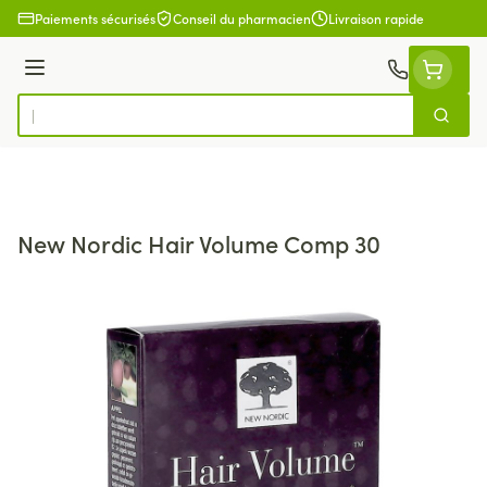
Aller au contenu
Paiements sécurisés
Conseil du pharmacien
Livraison rapide
Menu
Cherch
Rechercher
New Nordic Hair Volume Comp 30