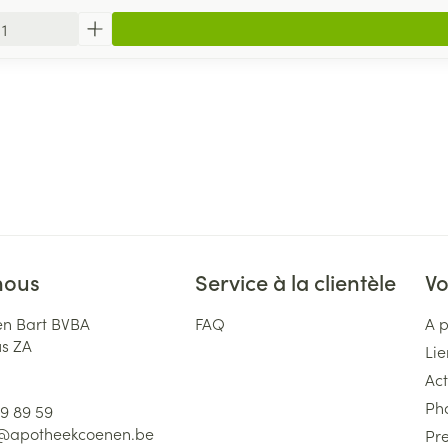
nous
Service à la clientèle
Vo
n Bart BVBA
FAQ
A 
us ZA
Lie
Act
Ph
59 89 59
l@
apotheekcoenen.be
Pre