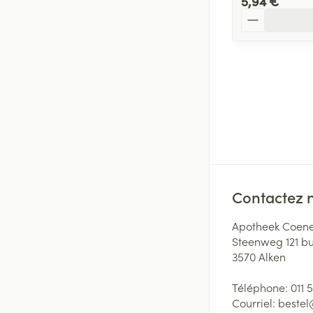
5,94 €
Quantité
Contactez 
Apotheek Coene
Steenweg 121 b
3570
Alken
Téléphone:
011 
Courriel:
beste