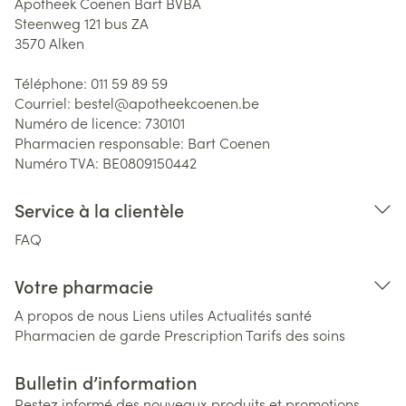
Apotheek Coenen Bart BVBA
Steenweg 121 bus ZA
3570
Alken
Téléphone:
011 59 89 59
Courriel:
bestel@
apotheekcoenen.be
Numéro de licence:
730101
Pharmacien responsable:
Bart Coenen
Numéro TVA:
BE0809150442
Service à la clientèle
FAQ
Votre pharmacie
A propos de nous
Liens utiles
Actualités santé
Pharmacien de garde
Prescription
Tarifs des soins
Bulletin d’information
Restez informé des nouveaux produits et promotions