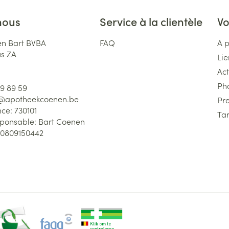
nous
Service à la clientèle
Vo
n Bart BVBA
FAQ
A 
us ZA
Lie
Act
Ph
59 89 59
l@
apotheekcoenen.be
Pre
nce:
730101
Tar
sponsable:
Bart Coenen
0809150442