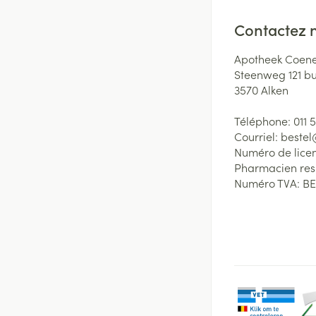
Contactez 
Apotheek Coene
Steenweg 121 b
3570
Alken
Téléphone:
011 
Courriel:
beste
Numéro de lice
Pharmacien re
Numéro TVA:
BE