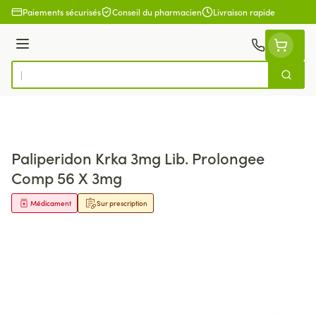
Aller au contenu
Paiements sécurisés
Conseil du pharmacien
Livraison rapide
Menu
Cherch
Rechercher
Paliperidon Krka 3mg Lib. Prolongee
Comp 56 X 3mg
Médicament
Sur prescription