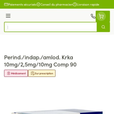
Aller au contenu
Paiements sécurisés
Conseil du pharmacien
Livraison rapide
Menu
Cherch
Rechercher
Perind./indap./amlod. Krka
10mg/2,5mg/10mg Comp 90
Médicament
Sur prescription