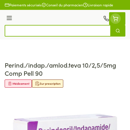
Aller au contenu
Paiements sécurisés
Conseil du pharmacien
Livraison rapide
Menu
Cherch
Rechercher
Perind./indap./amlod.teva 10/2,5/5mg
Comp Pell 90
Médicament
Sur prescription