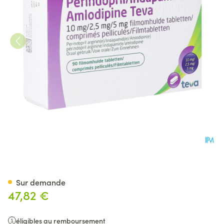
Perind./indap./amlod.teva 1
Sur demande
47,82 €
éligibles au remboursement