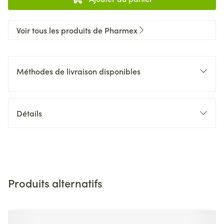
Voir tous les produits de Pharmex
Méthodes de livraison disponibles
Détails
Produits alternatifs
Il est possible de naviguer entre les éléments du carrousel 
Appuyer sur pour sauter le carrousel
Appuyez sur cette touche pour accéder à la navigation en 