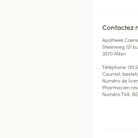
Contactez 
Apotheek Coene
Steenweg 121 b
3570
Alken
Téléphone:
011 
Courriel:
beste
Numéro de lice
Pharmacien re
Numéro TVA:
BE