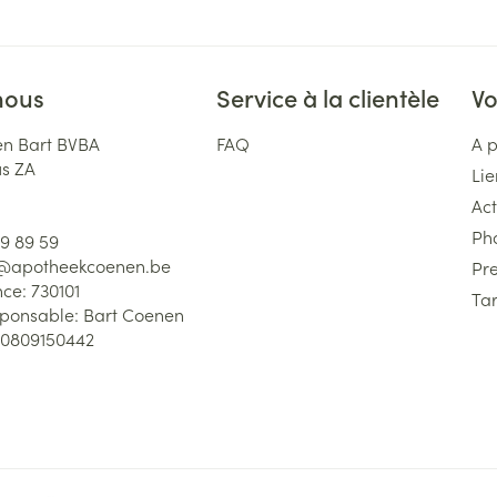
nous
Service à la clientèle
Vo
n Bart BVBA
FAQ
A 
us ZA
Lie
Act
Ph
59 89 59
l@
apotheekcoenen.be
Pre
nce:
730101
Tar
sponsable:
Bart Coenen
0809150442