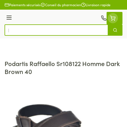
Aller au contenu
Paiements sécurisés
Conseil du pharmacien
Livraison rapide
Menu
Cherch
Rechercher
Podartis Raffaello Sr108122 Homme Dark
Brown 40