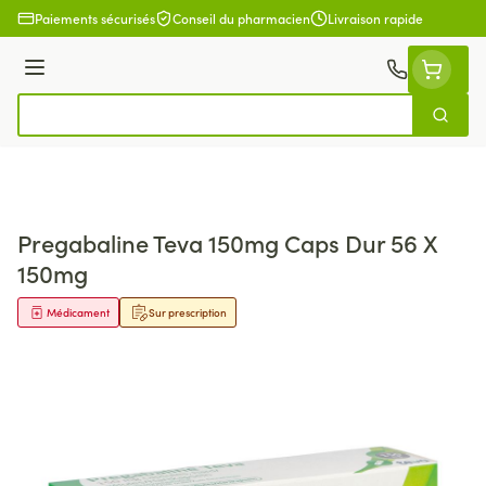
Aller au contenu
Paiements sécurisés
Conseil du pharmacien
Livraison rapide
Menu
Cherch
Rechercher
Pregabaline Teva 150mg Caps Dur 56 X
150mg
Médicament
Sur prescription