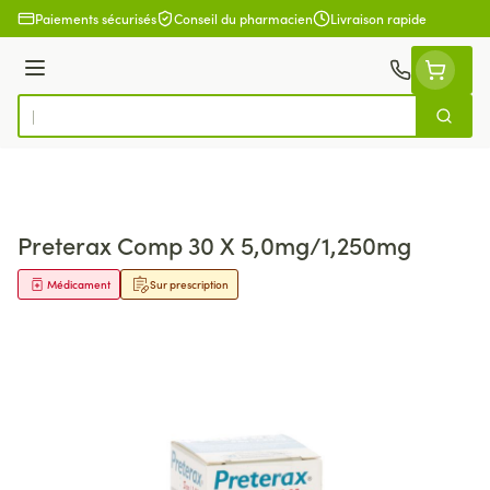
Aller au contenu
Paiements sécurisés
Conseil du pharmacien
Livraison rapide
Menu
Cherch
Rechercher
Preterax Comp 30 X 5,0mg/1,250mg
Médicament
Sur prescription