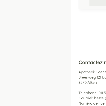
Quantité
Contactez 
Apotheek Coene
Steenweg 121 b
3570
Alken
Téléphone:
011 
Courriel:
beste
Numéro de lice