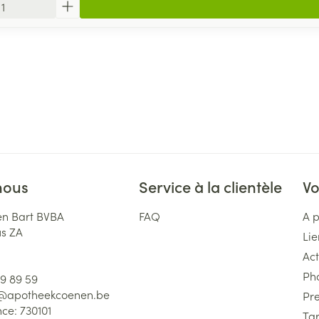
nous
Service à la clientèle
Vo
n Bart BVBA
FAQ
A 
us ZA
Lie
Act
Ph
59 89 59
l@
apotheekcoenen.be
Pre
nce:
730101
Tar