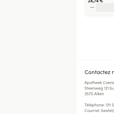
24,74 €
Quantité
Contactez 
Apotheek Coene
Steenweg 121 b
3570
Alken
Téléphone:
011 
Courriel:
beste