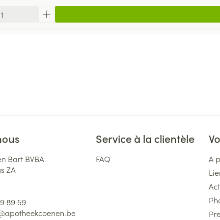
nous
Service à la clientèle
Vo
n Bart BVBA
FAQ
A 
us ZA
Lie
Act
Ph
59 89 59
l@
apotheekcoenen.be
Pre