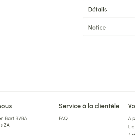
Détails
Notice
nous
Service à la clientèle
Vo
n Bart BVBA
FAQ
A 
us ZA
Lie
Act