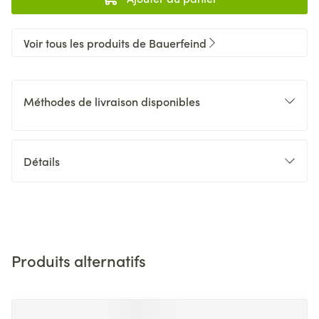
Voir tous les produits de Bauerfeind
Méthodes de livraison disponibles
Détails
Produits alternatifs
Il est possible de naviguer entre les éléments du carrousel 
Appuyer sur pour sauter le carrousel
Appuyez sur cette touche pour accéder à la navigation en 