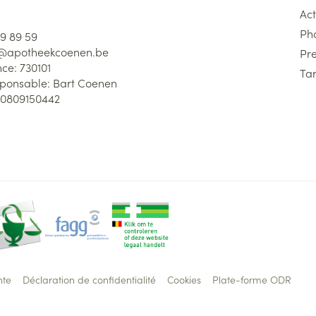
Act
Ph
59 89 59
l@
apotheekcoenen.be
Pre
nce:
730101
Tar
sponsable:
Bart Coenen
0809150442
nte
Déclaration de confidentialité
Cookies
Plate-forme ODR