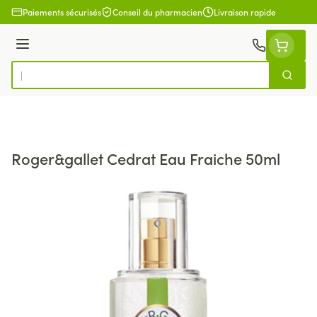
Aller au contenu
Paiements sécurisés
Conseil du pharmacien
Livraison rapide
Menu
Cherch
Rechercher
Roger&gallet Cedrat Eau Fraiche 50ml