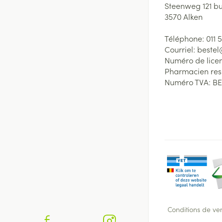
Steenweg 121 b
3570
Alken
Téléphone:
011 
Courriel:
beste
Numéro de lice
Pharmacien re
Numéro TVA:
BE
Conditions de ve