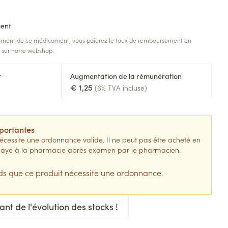
e fièvre - antiviraux
Anesthésie
douche
Lait, gel, huile et crème de
Sondes
rigneux
omie
nettoyage
ment
Accessoires pour sondes
Accessoires
n
sement de ce médicament, vous paierez le taux de remboursement en
tomie
Tonic - lotion
 anti-insectes
Baxters
é sur notre webshop.
Diagnostiques
res
Eau micellaire
Catheters
t
Augmentation de la rémunération
Yeux
€ 1,25
(6% TVA incluse)
nts
Minceur
Afficher plus
Piluliers et accessoires
Soins du visage
uement pour les
portantes
 paramédical
Homeopathie
Masques chirurgique
essite une ordonnance valide. Il ne peut pas être acheté en
Taches de pigmentation
e payé à la pharmacie après examen par le pharmacien.
ion et oxygène
 corps
ctieux
Peau sensible - peau irritée
 bains
s que ce produit nécessite une ordonnance.
Jambes lourdes
nts
giques et anti-
Bandages et orthopédie:
Peau mixte
toires
bandages orthopédiques
 visage
Tablettes
Peau terne
stionnnants
t de l'évolution des stocks !
Ventre
Crème, gel et spray
Afficher plus
e
plus
age
Bras