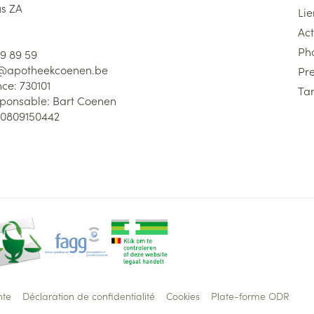
us ZA
Lie
Act
Ph
59 89 59
l@
apotheekcoenen.be
Pre
nce:
730101
Tar
sponsable:
Bart Coenen
0809150442
nte
Déclaration de confidentialité
Cookies
Plate-forme ODR