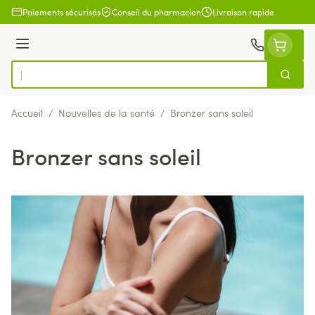
Aller au contenu
Paiements sécurisés
Conseil du pharmacien
Livraison rapide
Menu
Cherch
Rechercher
Accueil
/
Nouvelles de la santé
/
Bronzer sans soleil
Bronzer sans soleil