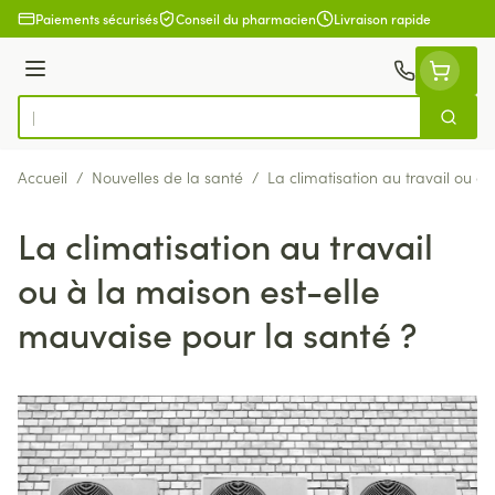
Aller au contenu
Paiements sécurisés
Conseil du pharmacien
Livraison rapide
Menu
Cherch
Rechercher
Accueil
/
Nouvelles de la santé
/
La climatisation au travail ou à
La climatisation au travail
ou à la maison est-elle
mauvaise pour la santé ?