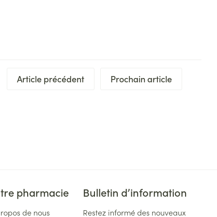
plus
et ustensiles de
Coude
Médications diverses
Autobronzants
age
Cheville et pieds
s
Afficher plus
Cheveux
Rasage
s
à paupières
Article précédent
Prochain article
plus
CBD
ent
tre pharmacie
Bulletin d’information
propos de nous
Restez informé des nouveaux