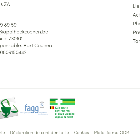
us ZA
Lie
Act
Ph
59 89 59
l@
apotheekcoenen.be
Pre
nce:
730101
Tar
sponsable:
Bart Coenen
0809150442
nte
Déclaration de confidentialité
Cookies
Plate-forme ODR