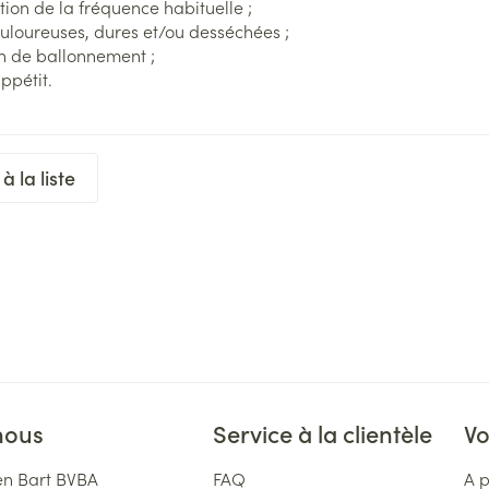
tion de la fréquence habituelle ;
Afficher 
tions
ns
ouloureuses, dures et/ou desséchées ;
Pinceaux 
Ongles
Aérosolthérapie et oxygène
n de ballonnement ;
Allergie
maquill
cure
ppétit.
Vernis à ongles
appareils aérosol
Oreille
l
Eye-liner
Mycose des ongles
Accessoires aérosol
Mascara
Médicaments anti-tumoraux
Rongement des ongles
Oxygène
Ombres 
à la liste
Renforcement des ongles
Afficher 
lectriques
Afficher plus
entaires - fil
Ronflem
Compléments nutritionnels
res
nous
Service à la clientèle
Vo
n Bart BVBA
FAQ
A 