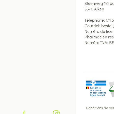
Steenweg 121 b
3570
Alken
Téléphone:
011 
Courriel:
beste
Numéro de lice
Pharmacien re
Numéro TVA:
BE
Conditions de ve