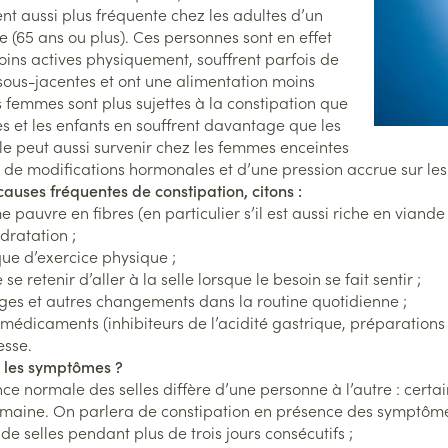
Nutrithérapie et bien-être
Stomie
Muscles et articulations
Boutons d
t aussi plus fréquente chez les adultes d’un
ion
Podologie
Bain et 
e (65 ans ou plus). Ces personnes sont en effet
ment
Yeux
Anti-pru
soires
Poche st
Oreilles
ins actives physiquement, souffrent parfois de
bés
Cold - Hot thérapie -
Soins à domicile et premiers soins
Muscles et articulations
ous-jacentes et ont une alimentation moins
Nez
Digestio
chaud/froid
Plaque s
Répulsifs
Système nerveux
port
Bouchons d'oreilles
s femmes sont plus sujettes à la constipation que
Poux
Gorge
Boîtes à pansements
accessoi
Animaux et insectes
 et les enfants en souffrent davantage que les
ifique
nité
Nettoyage des oreilles
, peau irritée
lle peut aussi survenir chez les femmes enceintes
Os, muscles et articulations
t
Dispositifs médicaux
Gouttes auriculaires
et de modifications hormonales et d’une pression accrue sur les 
Senteur
e Médicaments
Insomnie, anxiété et stress
Instrume
Afficher plus
Afficher plus
Acné
causes fréquentes de constipation, citons :
 pauvre en fibres (en particulier s’il est aussi riche en viande e
Pieds et jambes
dratation ;
Tests de diagnostic
Spécifiq
ire
Arrêter de fumer
ue d’exercice physique ;
Matériel
inence
Pieds secs, callosités et
hommes
Yeux
e se retenir d’aller à la selle lorsque le besoin se fait sentir ;
crevasses
Alcootest
Respirat
ges et autres changements dans la routine quotidienne ;
Soins du
Anti-infe
Ampoules
Tensiomètre
 médicaments (inhibiteurs de l’acidité gastrique, préparations 
 anatomiques
Salle de
Infections
esse.
Déodora
Antialler
Callosités
Test de cholestérol
t les symptômes ?
inflamma
Lit
Soins du
e normale des selles diffère d’une personne à l’autre : certains 
Cors
Cardiofréquencemètre
Déconge
Escarres
emaine. On parlera de constipation en présence des symptôme
Immunité
Afficher plus
Afficher plus
de selles pendant plus de trois jours consécutifs ;
Glaucom
Afficher 
Maquill
toux grasse