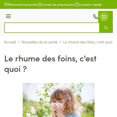
Aller au contenu
Paiements sécurisés
Conseil du pharmacien
Livraison rapide
Menu
Cherch
Rechercher
Accueil
/
Nouvelles de la santé
/
Le rhume des foins, c'est quoi ?
Le rhume des foins, c'est
quoi ?