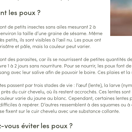
Nutrithérapie et bien-être
Stomie
Muscles et articulations
Boutons d
ion
Podologie
Bain et 
nt les poux ?
ment
Yeux
Anti-pru
soires
Poche st
Oreilles
bés
Cold - Hot thérapie -
Soins à domicile et premiers soins
Muscles et articulations
Nez
Digestio
chaud/froid
Plaque s
Répulsifs
ont de petits insectes sans ailes mesurant 2 à
Système nerveux
port
Bouchons d'oreilles
Poux
 environ la taille d’une graine de sésame. Même
Gorge
Boîtes à pansements
accessoi
Animaux et insectes
ifique
nité
Nettoyage des oreilles
très petits, ils sont visibles à l’œil nu. Les poux ont
, peau irritée
Os, muscles et articulations
t
Dispositifs médicaux
risâtre et pâle, mais la couleur peut varier.
Gouttes auriculaires
Senteur
e Médicaments
Insomnie, anxiété et stress
Instrume
Afficher plus
Afficher plus
Acné
ont des parasites, car ils se nourrissent de petites quantités d
re 1 à 2 jours sans nourriture. Pour se nourrir, les poux font de
Pieds et jambes
 sang avec leur salive afin de pouvoir le boire. Ces plaies et 
Tests de diagnostic
Spécifiq
ire
Arrêter de fumer
Matériel
inence
Pieds secs, callosités et
hommes
Yeux
crevasses
Alcootest
tes passent par trois stades de vie : l’œuf (lente), la larve (
Respirat
 près du cuir chevelu, où ils restent accrochés. Ces lentes son
Soins du
Anti-infe
Ampoules
Tensiomètre
 anatomiques
couleur varie du jaune au blanc. Cependant, certaines lentes 
Salle de
Infections
Déodora
Antialler
difficiles à repérer. D’autres ressemblent à des squames ou à 
Callosités
Test de cholestérol
inflamma
Lit
 se fixent sur le cuir chevelu avec une substance collante.
Soins du
Cors
Cardiofréquencemètre
Déconge
Escarres
Immunité
-vous éviter les poux ?
Afficher plus
Afficher plus
Glaucom
Afficher 
Maquill
toux grasse