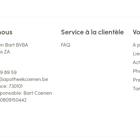
nous
Service à la clientèle
Vo
n Bart BVBA
FAQ
A 
us ZA
Lie
Act
Ph
59 89 59
l@
apotheekcoenen.be
Pre
nce:
730101
Tar
sponsable:
Bart Coenen
0809150442