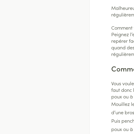
Piles
Massage - inhala
Malheureus
Hygiène des mai
régulièrem
Accessoires
Manucure & pédi
Matériel stérile
Système hormona
Comment vé
Peignez l’
Bouche
repérer fa
quand des 
Bouche sèche
régulièrem
Brosses à dents é
Commen
Accessoires interd
dentaire
Vous voule
Prothèses dentai
faut donc 
Afficher plus
poux ou à 
Mouillez l
d’une bros
Puis pench
poux ou à 