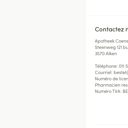
Contactez 
Apotheek Coene
Steenweg 121 b
3570
Alken
Téléphone:
011 
Courriel:
beste
Numéro de lice
Pharmacien re
Numéro TVA:
BE