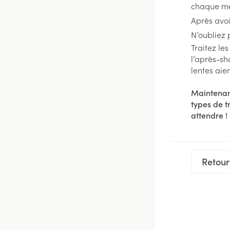
chaque mèc
Après avoi
N’oubliez 
Traitez le
l’après-sh
lentes aie
Maintenant
types de t
attendre !
Retour 