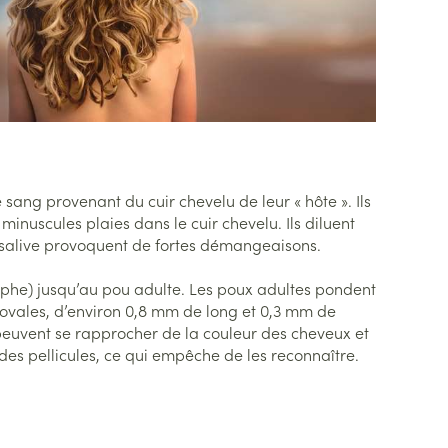
e fièvre - antiviraux
Anesthésie
douche
Lait, gel, huile et crème de
Sondes
rigneux
omie
nettoyage
Accessoires pour sondes
Accessoires
n
tomie
Tonic - lotion
 anti-insectes
Baxters
Diagnostiques
res
Eau micellaire
Catheters
Yeux
nts
Minceur
Afficher plus
Piluliers et accessoires
e sang provenant du cuir chevelu de leur « hôte ». Ils
 minuscules plaies dans le cuir chevelu. Ils diluent
la salive provoquent de fortes démangeaisons.
Soins du visage
uement pour les
 paramédical
Homeopathie
Masques chirurgique
Taches de pigmentation
nymphe) jusqu’au pou adulte. Les poux adultes pondent
ion et oxygène
t ovales, d’environ 0,8 mm de long et 0,3 mm de
 corps
ctieux
Peau sensible - peau irritée
peuvent se rapprocher de la couleur des cheveux et
 bains
Jambes lourdes
nts
giques et anti-
Bandages et orthopédie:
des pellicules, ce qui empêche de les reconnaître.
Peau mixte
toires
bandages orthopédiques
 visage
Tablettes
Peau terne
stionnnants
Ventre
Crème, gel et spray
Afficher plus
e
plus
age
Bras