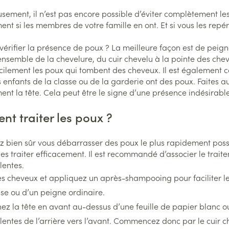
Afficher 
tions
ement, il n’est pas encore possible d’éviter complètement le
ns
Pinceaux 
Ongles
Aérosolthérapie et oxygène
ent si les membres de votre famille en ont. Et si vous les repér
Allergie
maquill
cure
Vernis à ongles
appareils aérosol
Oreille
l
Eye-liner
rifier la présence de poux ? La meilleure façon est de peign
Mycose des ongles
Accessoires aérosol
ensemble de la chevelure, du cuir chevelu à la pointe des ch
Mascara
Médicaments anti-tumoraux
cilement les poux qui tombent des cheveux. Il est également c
Rongement des ongles
Oxygène
Ombres 
enfants de la classe ou de la garderie ont des poux. Faites aus
Renforcement des ongles
ent la tête. Cela peut être le signe d’une présence indésirab
Afficher 
lectriques
Afficher plus
t traiter les poux ?
entaires - fil
Ronflem
Compléments nutritionnels
z bien sûr vous débarrasser des poux le plus rapidement poss
res
les traiter efficacement. Il est recommandé d’associer le traite
lentes.
es cheveux et appliquez un après-shampooing pour faciliter 
se ou d’un peigne ordinaire.
ez la tête en avant au-dessus d’une feuille de papier blanc ou d
lentes de l’arrière vers l’avant. Commencez donc par le cuir ch