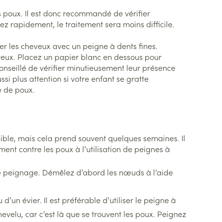
plus
s poux. Il est donc recommandé de vérifier
et ustensiles de
Coude
Médications diverses
Autobronzants
ez rapidement, le traitement sera moins difficile.
age
Cheville et pieds
s
er les cheveux avec un peigne à dents fines.
Afficher plus
Cheveux
eveux. Placez un papier blanc en dessous pour
Rasage
s
onseillé de vérifier minutieusement leur présence
à paupières
si plus attention si votre enfant se gratte
le de poux.
plus
CBD
ent
ible, mais cela prend souvent quelques semaines. Il
ment contre les poux à l’utilisation de peignes à
le peignage. Démêlez d’abord les nœuds à l’aide
’un évier. Il est préférable d’utiliser le peigne à
evelu, car c’est là que se trouvent les poux. Peignez