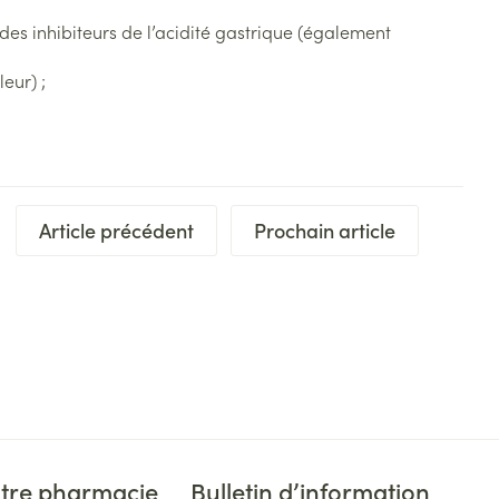
plus
des inhibiteurs de l’acidité gastrique (également
et ustensiles de
Coude
Médications diverses
Autobronzants
age
Cheville et pieds
eur) ;
s
Afficher plus
Cheveux
Rasage
s
à paupières
plus
CBD
Article précédent
Prochain article
ent
tre pharmacie
Bulletin d’information