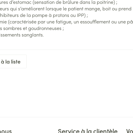
ures d’estomac (sensation de brûlure dans la poitrine) ;
Afficher 
tions
ns
eurs qui s’améliorent lorsque le patient mange, boit ou prend 
Pinceaux 
Ongles
Aérosolthérapie et oxygène
hibiteurs de la pompe à protons ou IPP) ;
Allergie
maquill
cure
ie (caractérisée par une fatigue, un essoufflement ou une pâl
Vernis à ongles
appareils aérosol
Oreille
l
Eye-liner
es sombres et goudronneuses ;
Mycose des ongles
Accessoires aérosol
issements sanglants.
Mascara
Médicaments anti-tumoraux
Rongement des ongles
Oxygène
Ombres 
Renforcement des ongles
Afficher 
lectriques
à la liste
Afficher plus
entaires - fil
Ronflem
Compléments nutritionnels
res
nous
Service à la clientèle
Vo