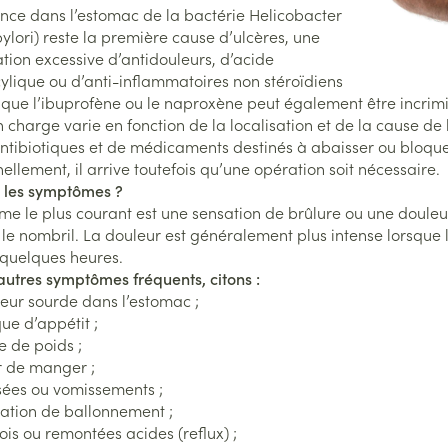
Nutrithérapie et bien-être
Stomie
Muscles et articulations
Boutons d
ence dans l’estomac de la bactérie Helicobacter
ion
Podologie
Bain et 
 pylori) reste la première cause d’ulcères, une
ment
Yeux
Anti-pru
soires
Poche st
Oreilles
ion excessive d’antidouleurs, d’acide
bés
Cold - Hot thérapie -
Soins à domicile et premiers soins
Muscles et articulations
cylique ou d’anti-inflammatoires non stéroïdiens
Nez
Digestio
chaud/froid
Plaque s
Répulsifs
Système nerveux
port
Bouchons d'oreilles
s que l’ibuprofène ou le naproxène peut également être incrim
Poux
Gorge
Boîtes à pansements
accessoi
Animaux et insectes
n charge varie en fonction de la localisation et de la cause de 
ifique
nité
Nettoyage des oreilles
, peau irritée
tibiotiques et de médicaments destinés à abaisser ou bloquer
Os, muscles et articulations
t
Dispositifs médicaux
Gouttes auriculaires
ellement, il arrive toutefois qu’une opération soit nécessaire.
Senteur
e Médicaments
Insomnie, anxiété et stress
Instrume
Afficher plus
Afficher plus
Acné
t les symptômes ?
e le plus courant est une sensation de brûlure ou une douleu
Pieds et jambes
t le nombril. La douleur est généralement plus intense lorsque
Tests de diagnostic
Spécifiq
ire
Arrêter de fumer
 quelques heures.
Matériel
inence
Pieds secs, callosités et
hommes
Yeux
autres symptômes fréquents, citons :
crevasses
Alcootest
Respirat
eur sourde dans l’estomac ;
Soins du
Anti-infe
Ampoules
Tensiomètre
e d’appétit ;
 anatomiques
Salle de
Infections
e de poids ;
Déodora
Antialler
Callosités
Test de cholestérol
r de manger ;
inflamma
Lit
Soins du
sées ou vomissements ;
Cors
Cardiofréquencemètre
Déconge
Escarres
ation de ballonnement ;
Immunité
Afficher plus
Afficher plus
ois ou remontées acides (reflux) ;
Glaucom
Afficher 
Maquill
toux grasse