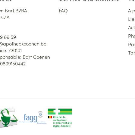
n Bart BVBA
FAQ
A 
us ZA
Lie
Act
Ph
59 89 59
l@
apotheekcoenen.be
Pre
nce:
730101
Tar
sponsable:
Bart Coenen
0809150442