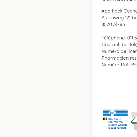
Apotheek Coene
Steenweg 121 b
3570
Alken
Téléphone:
011 
Courriel:
beste
Numéro de lice
Pharmacien re
Numéro TVA:
BE