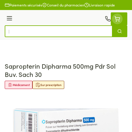
Aller au contenu
Paiements sécurisés
Conseil du pharmacien
Livraison rapide
Menu
Cherch
Rechercher
Sapropterin Dipharma 500mg Pdr Sol
Buv. Sach 30
Médicament
Sur prescription