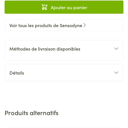
Ajouter au panier
Voir tous les produits de Sensodyne
Méthodes de livraison disponibles
Détails
Produits alternatifs
Il est possible de naviguer entre les éléments du carrousel 
Appuyer sur pour sauter le carrousel
Appuyez sur cette touche pour accéder à la navigation en 