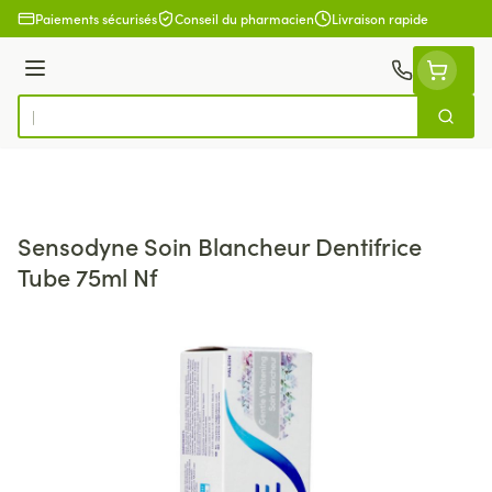
Aller au contenu
Paiements sécurisés
Conseil du pharmacien
Livraison rapide
Menu
Cherch
Rechercher
Sensodyne Soin Blancheur Dentifrice
Tube 75ml Nf