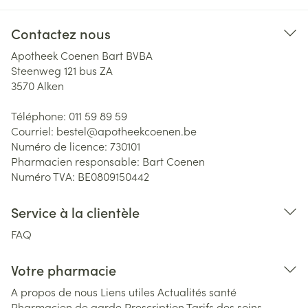
Contactez nous
Apotheek Coenen Bart BVBA
Steenweg 121 bus ZA
3570
Alken
Téléphone:
011 59 89 59
Courriel:
bestel@
apotheekcoenen.be
Numéro de licence:
730101
Pharmacien responsable:
Bart Coenen
Numéro TVA:
BE0809150442
Service à la clientèle
FAQ
Votre pharmacie
A propos de nous
Liens utiles
Actualités santé
Pharmacien de garde
Prescription
Tarifs des soins