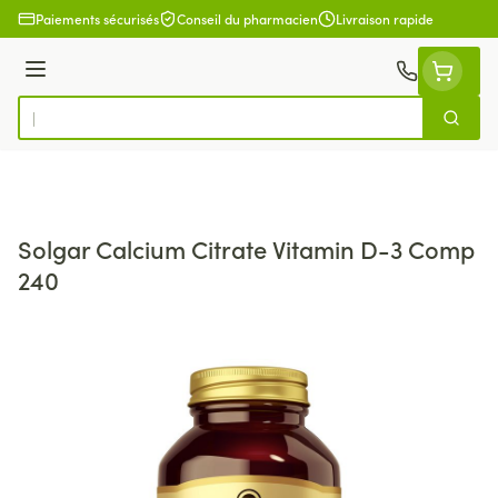
Aller au contenu
Paiements sécurisés
Conseil du pharmacien
Livraison rapide
Menu
Cherch
Rechercher
Solgar Calcium Citrate Vitamin D-3 Comp
240