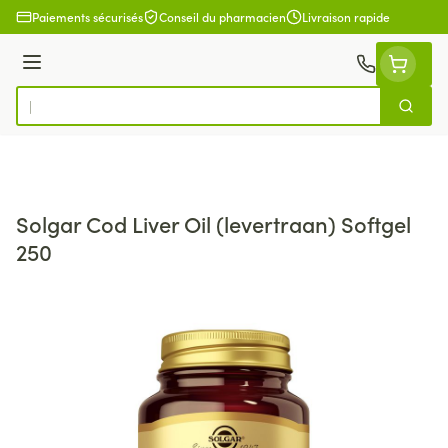
Aller au contenu
Paiements sécurisés
Conseil du pharmacien
Livraison rapide
Menu
Cherch
Rechercher
Solgar Cod Liver Oil (levertraan) Softgel
250