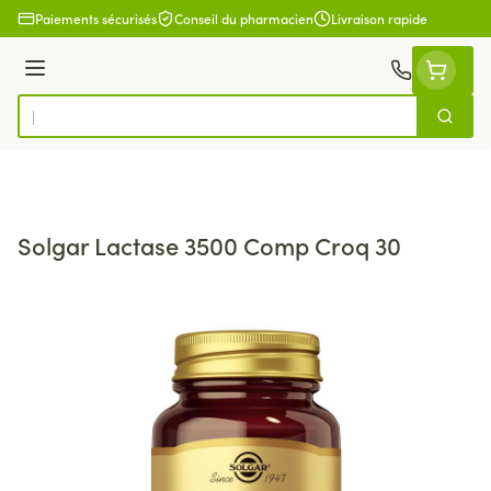
Aller au contenu
Paiements sécurisés
Conseil du pharmacien
Livraison rapide
Menu
Cherch
Rechercher
Solgar Lactase 3500 Comp Croq 30