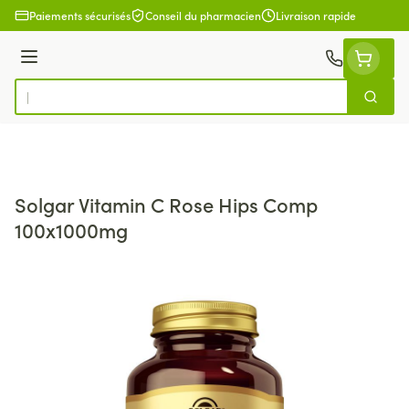
Aller au contenu
Paiements sécurisés
Conseil du pharmacien
Livraison rapide
Menu
Cherch
Rechercher
Solgar Vitamin C Rose Hips Comp
100x1000mg