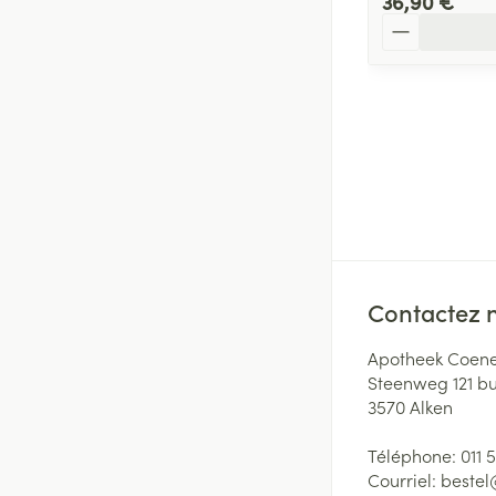
36,90 €
Quantité
Contactez 
Apotheek Coene
Steenweg 121 b
3570
Alken
Téléphone:
011 
Courriel:
beste