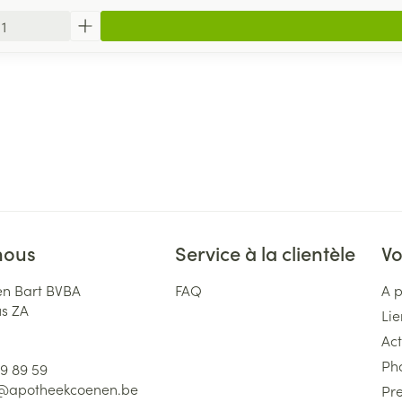
nous
Service à la clientèle
Vo
n Bart BVBA
FAQ
A 
us ZA
Lie
Act
Ph
59 89 59
l@
apotheekcoenen.be
Pre