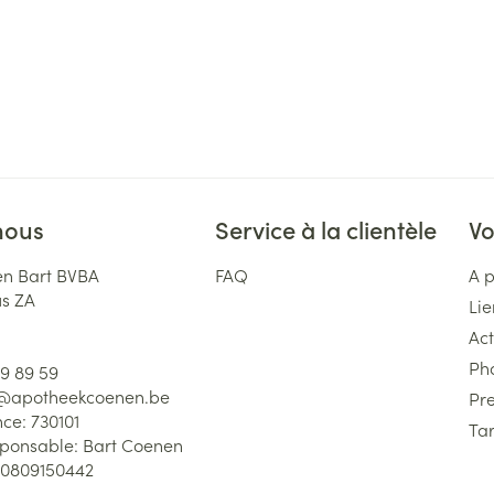
nous
Service à la clientèle
Vo
n Bart BVBA
FAQ
A 
us ZA
Lie
Act
Ph
59 89 59
l@
apotheekcoenen.be
Pre
nce:
730101
Tar
sponsable:
Bart Coenen
0809150442