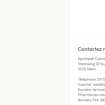
Contactez 
Apotheek Coene
Steenweg 121 b
3570
Alken
Téléphone:
011 
Courriel:
beste
Numéro de lice
Pharmacien re
Numéro TVA:
BE