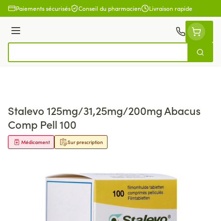
Aller au contenu
Paiements sécurisés
Conseil du pharmacien
Livraison rapide
Menu
Cherch
Rechercher
Stalevo 125mg/31,25mg/200mg Abacus
Comp Pell 100
Médicament
Sur prescription