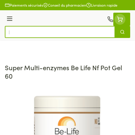
Aller au contenu
Paiements sécurisés
Conseil du pharmacien
Livraison rapide
Menu
Cherch
Rechercher
Super Multi-enzymes Be Life Nf Pot Gel
60