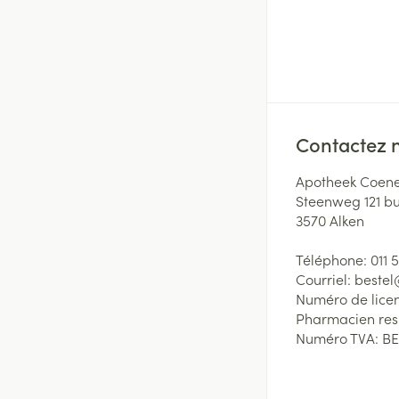
Contactez 
Apotheek Coene
Steenweg 121 b
3570
Alken
Téléphone:
011 
Courriel:
beste
Numéro de lice
Pharmacien re
Numéro TVA:
BE