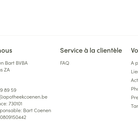
nous
Service à la clientèle
Vo
n Bart BVBA
FAQ
A 
us ZA
Lie
Act
Ph
59 89 59
l@
apotheekcoenen.be
Pre
nce:
730101
Tar
sponsable:
Bart Coenen
0809150442