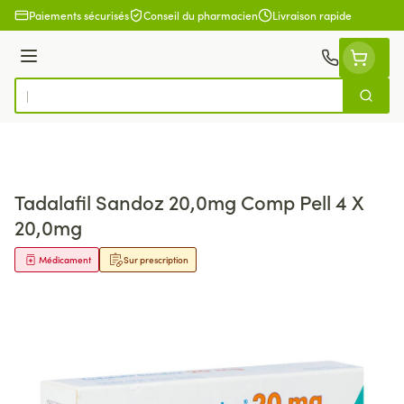
Aller au contenu
Paiements sécurisés
Conseil du pharmacien
Livraison rapide
Menu
Cherch
Rechercher
Tadalafil Sandoz 20,0mg Comp Pell 4 X
20,0mg
Médicament
Sur prescription