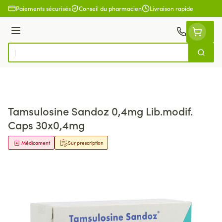
Aller au contenu
Paiements sécurisés
Conseil du pharmacien
Livraison rapide
Menu
Cherch
Rechercher
Tamsulosine Sandoz 0,4mg Lib.modif.
Caps 30x0,4mg
Médicament
Sur prescription