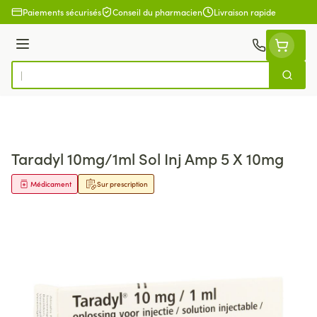
Aller au contenu
Paiements sécurisés
Conseil du pharmacien
Livraison rapide
Menu
Cherch
Rechercher
Taradyl 10mg/1ml Sol Inj Amp 5 X 10mg
Médicament
Sur prescription