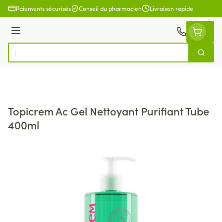
Aller au contenu
Paiements sécurisés
Conseil du pharmacien
Livraison rapide
Menu
Cherch
Rechercher
Topicrem Ac Gel Nettoyant Purifiant Tube
400ml