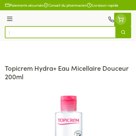
Aller au contenu
Paiements sécurisés
Conseil du pharmacien
Livraison rapide
Menu
Cherch
Rechercher
Topicrem Hydra+ Eau Micellaire Douceur
200ml