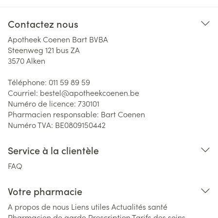
Contactez nous
Apotheek Coenen Bart BVBA
Steenweg 121 bus ZA
3570
Alken
Téléphone:
011 59 89 59
Courriel:
bestel@
apotheekcoenen.be
Numéro de licence:
730101
Pharmacien responsable:
Bart Coenen
Numéro TVA:
BE0809150442
Service à la clientèle
FAQ
Votre pharmacie
A propos de nous
Liens utiles
Actualités santé
Pharmacien de garde
Prescription
Tarifs des soins