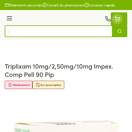
Aller au contenu
Paiements sécurisés
Conseil du pharmacien
Livraison rapide
Menu
Cherch
Rechercher
Triplixam 10mg/2,50mg/10mg Impex.
Comp Pell 90 Pip
Médicament
Sur prescription