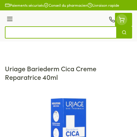
Aller au contenu
Paiements sécurisés
Conseil du pharmacien
Livraison rapide
Menu
Cherch
Rechercher
Uriage Bariederm Cica Creme
Reparatrice 40ml