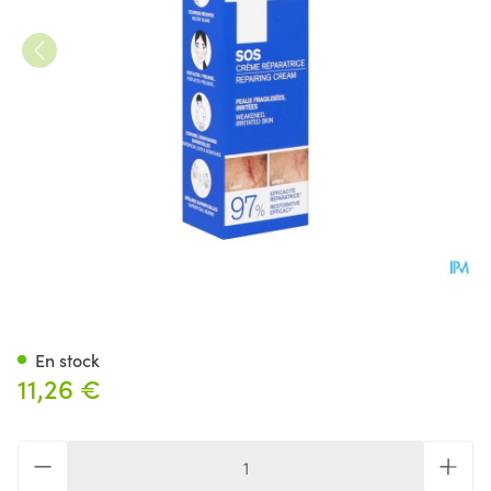
Uriage Bariederm Cica Creme
En stock
11,26 €
Quantité