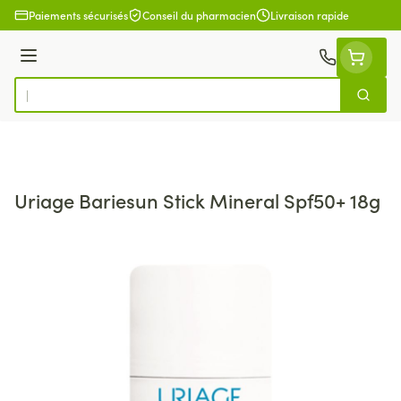
Aller au contenu
Paiements sécurisés
Conseil du pharmacien
Livraison rapide
Menu
Cherch
Rechercher
Uriage Bariesun Stick Mineral Spf50+ 18g