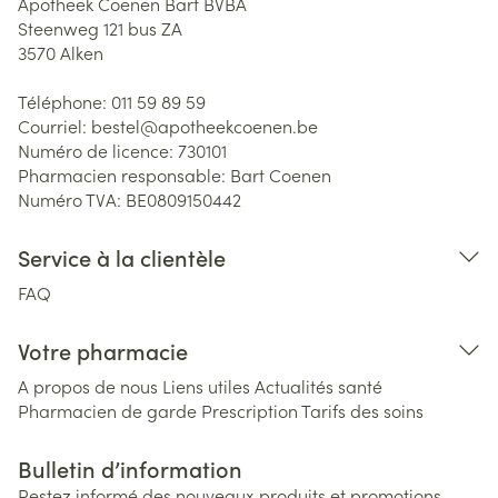
Apotheek Coenen Bart BVBA
Steenweg 121 bus ZA
3570
Alken
Téléphone:
011 59 89 59
Courriel:
bestel@
apotheekcoenen.be
Numéro de licence:
730101
Pharmacien responsable:
Bart Coenen
Numéro TVA:
BE0809150442
Service à la clientèle
FAQ
Votre pharmacie
A propos de nous
Liens utiles
Actualités santé
Pharmacien de garde
Prescription
Tarifs des soins
Bulletin d’information
Restez informé des nouveaux produits et promotions