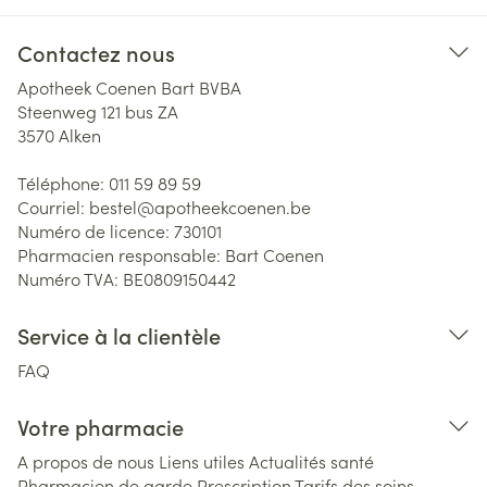
Contactez nous
Apotheek Coenen Bart BVBA
Steenweg 121 bus ZA
3570
Alken
Téléphone:
011 59 89 59
Courriel:
bestel@
apotheekcoenen.be
Numéro de licence:
730101
Pharmacien responsable:
Bart Coenen
Numéro TVA:
BE0809150442
Service à la clientèle
FAQ
Votre pharmacie
A propos de nous
Liens utiles
Actualités santé
Pharmacien de garde
Prescription
Tarifs des soins