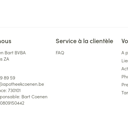
nous
Service à la clientèle
Vo
n Bart BVBA
FAQ
A 
us ZA
Lie
Act
Ph
59 89 59
l@
apotheekcoenen.be
Pre
nce:
730101
Tar
sponsable:
Bart Coenen
0809150442