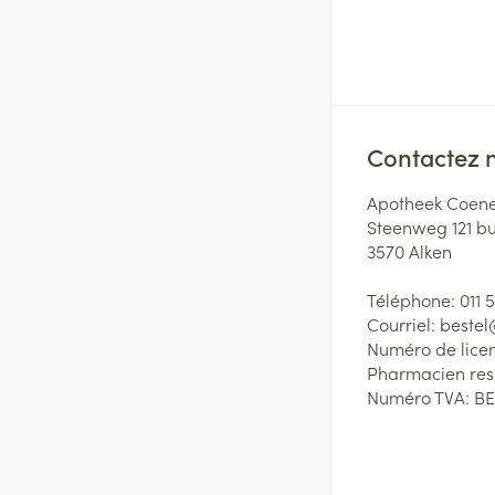
Contactez 
Apotheek Coene
Steenweg 121 b
3570
Alken
Téléphone:
011 
Courriel:
beste
Numéro de lice
Pharmacien re
Numéro TVA:
BE