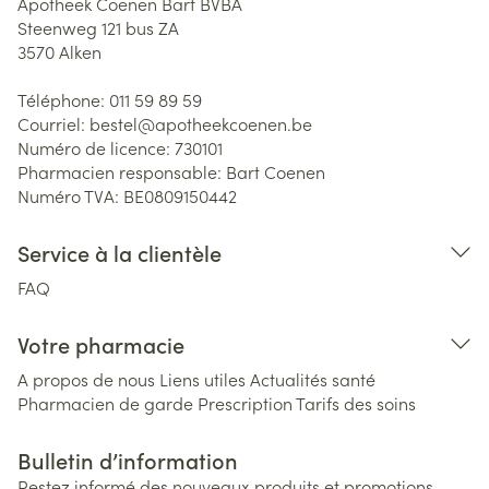
Apotheek Coenen Bart BVBA
Steenweg 121 bus ZA
3570
Alken
Téléphone:
011 59 89 59
Courriel:
bestel@
apotheekcoenen.be
Numéro de licence:
730101
Pharmacien responsable:
Bart Coenen
Numéro TVA:
BE0809150442
Service à la clientèle
FAQ
Votre pharmacie
A propos de nous
Liens utiles
Actualités santé
Pharmacien de garde
Prescription
Tarifs des soins
Bulletin d’information
Restez informé des nouveaux produits et promotions