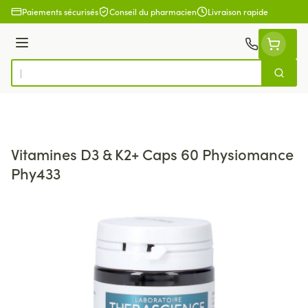
Aller au contenu
Paiements sécurisés
Conseil du pharmacien
Livraison rapide
Menu
Cherch
Rechercher
Vitamines D3 & K2+ Caps 60 Physiomance
Phy433