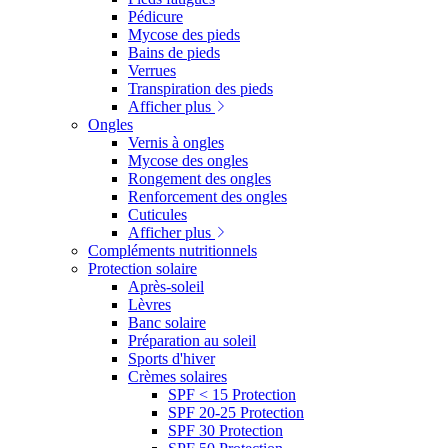
Pédicure
Mycose des pieds
Bains de pieds
Verrues
Transpiration des pieds
Afficher plus
Ongles
Vernis à ongles
Mycose des ongles
Rongement des ongles
Renforcement des ongles
Cuticules
Afficher plus
Compléments nutritionnels
Protection solaire
Après-soleil
Lèvres
Banc solaire
Préparation au soleil
Sports d'hiver
Crèmes solaires
SPF < 15 Protection
SPF 20-25 Protection
SPF 30 Protection