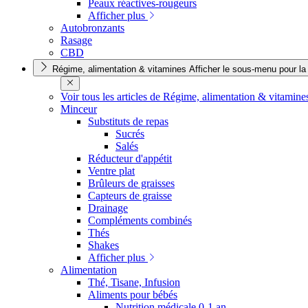
Peaux réactives-rougeurs
Afficher plus
Autobronzants
Rasage
CBD
Régime, alimentation & vitamines
Afficher le sous-menu pour la
Voir tous les articles de Régime, alimentation & vitamin
Minceur
Substituts de repas
Sucrés
Salés
Réducteur d'appétit
Ventre plat
Brûleurs de graisses
Capteurs de graisse
Drainage
Compléments combinés
Thés
Shakes
Afficher plus
Alimentation
Thé, Tisane, Infusion
Aliments pour bébés
Nutrition médicale 0-1 an