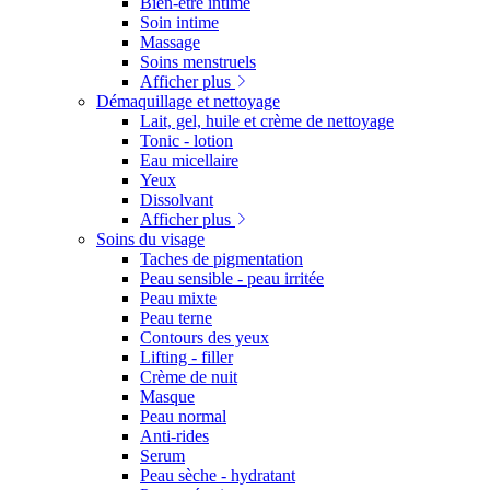
Bien-être intime
Soin intime
Massage
Soins menstruels
Afficher plus
Démaquillage et nettoyage
Lait, gel, huile et crème de nettoyage
Tonic - lotion
Eau micellaire
Yeux
Dissolvant
Afficher plus
Soins du visage
Taches de pigmentation
Peau sensible - peau irritée
Peau mixte
Peau terne
Contours des yeux
Lifting - filler
Crème de nuit
Masque
Peau normal
Anti-rides
Serum
Peau sèche - hydratant