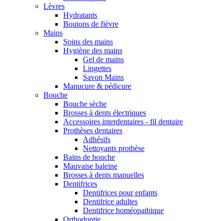
Lèvres
Hydratants
Boutons de fièvre
Mains
Soins des mains
Hygiène des mains
Gel de mains
Lingettes
Savon Mains
Manucure & pédicure
Bouche
Bouche sèche
Brosses à dents électriques
Accessoires interdentaires - fil dentaire
Prothèses dentaires
Adhésifs
Nettoyants prothèse
Bains de bouche
Mauvaise haleine
Brosses à dents manuelles
Dentifrices
Dentifrices pour enfants
Dentifrice adultes
Dentifrice homéopathique
Orthodontie