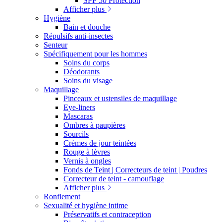
SPF 50 Protection
Afficher plus
Hygiène
Bain et douche
Répulsifs anti-insectes
Senteur
Spécifiquement pour les hommes
Soins du corps
Déodorants
Soins du visage
Maquillage
Pinceaux et ustensiles de maquillage
Eye-liners
Mascaras
Ombres à paupières
Sourcils
Crèmes de jour teintées
Rouge à lèvres
Vernis à ongles
Fonds de Teint | Correcteurs de teint | Poudres
Correcteur de teint - camouflage
Afficher plus
Ronflement
Sexualité et hygiène intime
Préservatifs et contraception