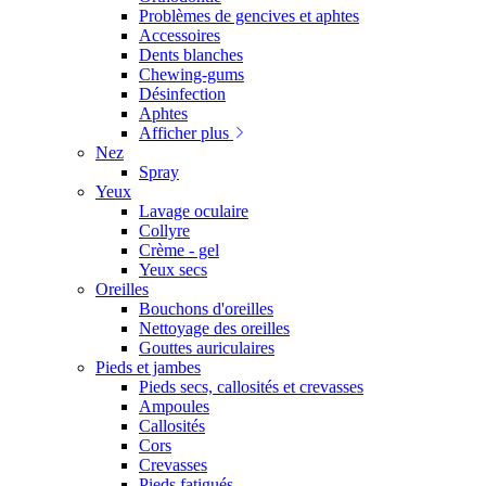
Problèmes de gencives et aphtes
Accessoires
Dents blanches
Chewing-gums
Désinfection
Aphtes
Afficher plus
Nez
Spray
Yeux
Lavage oculaire
Collyre
Crème - gel
Yeux secs
Oreilles
Bouchons d'oreilles
Nettoyage des oreilles
Gouttes auriculaires
Pieds et jambes
Pieds secs, callosités et crevasses
Ampoules
Callosités
Cors
Crevasses
Pieds fatigués