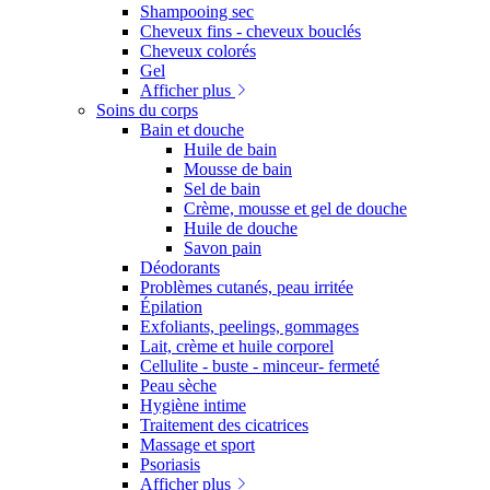
Shampooing sec
Cheveux fins - cheveux bouclés
Cheveux colorés
Gel
Afficher plus
Soins du corps
Bain et douche
Huile de bain
Mousse de bain
Sel de bain
Crème, mousse et gel de douche
Huile de douche
Savon pain
Déodorants
Problèmes cutanés, peau irritée
Épilation
Exfoliants, peelings, gommages
Lait, crème et huile corporel
Cellulite - buste - minceur- fermeté
Peau sèche
Hygiène intime
Traitement des cicatrices
Massage et sport
Psoriasis
Afficher plus